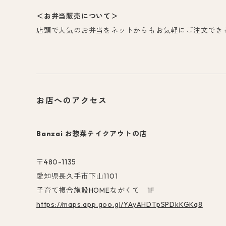
＜お弁当販売について＞
店頭で人気のお弁当をネットからもお気軽にご注文でき
お店へのアクセス
Banzai お惣菜テイクアウトの店
〒480-1135
愛知県長久手市下山1101
子育て複合施設HOMEながくて 1F
https://maps.app.goo.gl/YAyAHDTpSPDkKGKq8