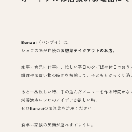
Banzai
（バンザイ）は、
シェフの味が自慢の
お惣菜テイクアウトのお店。
家事に育児に仕事に、忙しい平日の夕ご飯や休日のおう
調理やお買い物の時間を短縮して、子どもとゆっくり過
あと一品欲しい時、手の込んだメニューを作る時間がな
栄養満点レシピのアイデアが欲しい時。
ぜひBanzaiのお惣菜を活用ください！
食卓に家族の笑顔が溢れますように。